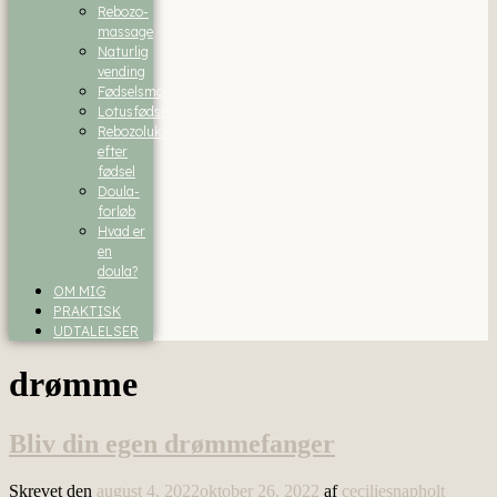
Rebozo-
massage
Naturlig
vending
Fødselsmodning
Lotusfødsel
Rebozolukning
efter
fødsel
Doula-
forløb
Hvad er
en
doula?
OM MIG
PRAKTISK
UDTALELSER
drømme
Bliv din egen drømmefanger
Skrevet den
august 4, 2022
oktober 26, 2022
af
ceciliesnapholt