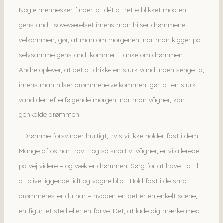
Nogle mennesker finder, at dét at rette blikket mod en
genstand i soveværelset imens man hilser drømmene
velkommen, gør, at man om morgenen, når man kigger på
selvsamme genstand, kommer i tanke om drømmen.
Andre oplever, at dét at drikke en slurk vand inden sengetid,
imens man hilser drømmene velkommen, gør, at en slurk
vand den efterfølgende morgen, når man vågner, kan
genkalde drømmen.
…Drømme forsvinder hurtigt, hvis vi ikke holder fast i dem.
Mange af os har travlt, og så snart vi vågner, er vi allerede
på vej videre – og væk er drømmen. Sørg for at have tid til
at blive liggende lidt og vågne blidt. Hold fast i de små
drømmerester du har – hvadenten det er en enkelt scene,
en figur, et sted eller en farve. Dét, at lade dig mærke med