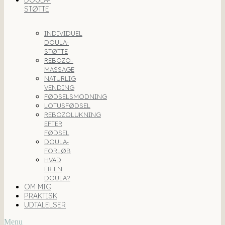
DOULA-
STØTTE
INDIVIDUEL
DOULA-
STØTTE
REBOZO-
MASSAGE
NATURLIG
VENDING
FØDSELSMODNING
LOTUSFØDSEL
REBOZOLUKNING
EFTER
FØDSEL
DOULA-
FORLØB
HVAD
ER EN
DOULA?
OM MIG
PRAKTISK
UDTALELSER
Menu