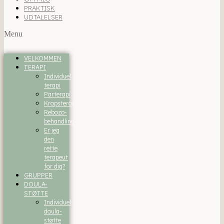
PRAKTISK
UDTALELSER
Menu
VELKOMMEN
TERAPI
Individuel
terapi
Parterapi
Kropsterapi
Rebozo-
behandling
Er jeg
den
rette
terapeut
for dig?
GRUPPER
DOULA-
STØTTE
Individuel
doula-
støtte