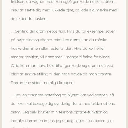
følelsen, du vågner med, kan også genkalde nattens drøm.
Prøv at sætte dig med lukkede øjne, og lade dig mærke med
de rester du husker…
… Genfind din drømmeposition. Hvis du for eksempel sover
på højre side og vågner midt i en drøm, kan du måske
huske drømmen eller rester af den. Hvis du kort efter
ændrer position, vil drømmen i mange tilfælde forsvinde.
Ofte kan man have held til at genkalde sig drømmen ved
blidt at ændre stilling til den man havde da man drømte.
Drømmene sidder nemlig i kroppen!
… Hav en drømme-notesbog og blyant klar ved sengen, så
du ikke skal bevæge dig synderligt for at nedfælde nattens
drøm. Jeg selv bruger min telefons optage-funktion og
indtaler drømmen imens jeg stadig ligger i positionen, jeg