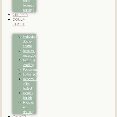
rette
terapeut
for dig?
GRUPPER
DOULA-
STØTTE
Individuel
doula-
støtte
Rebozo-
massage
Naturlig
vending
Fødselsmodning
Lotusfødsel
Rebozolukning
efter
fødsel
Doula-
forløb
Hvad er
en
doula?
OM MIG