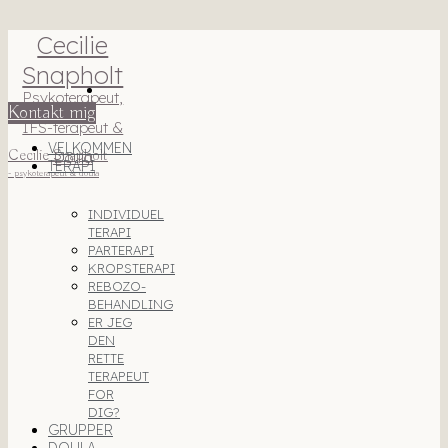
Cecilie
Snapholt
Psykoterapeut,
Kontakt mig
IFS-terapeut &
VELKOMMEN
Cecilie Snapholt
Doula
TERAPI
- psykoterapeut & doula
INDIVIDUEL
TERAPI
PARTERAPI
KROPSTERAPI
REBOZO-
BEHANDLING
ER JEG
DEN
RETTE
TERAPEUT
FOR
DIG?
GRUPPER