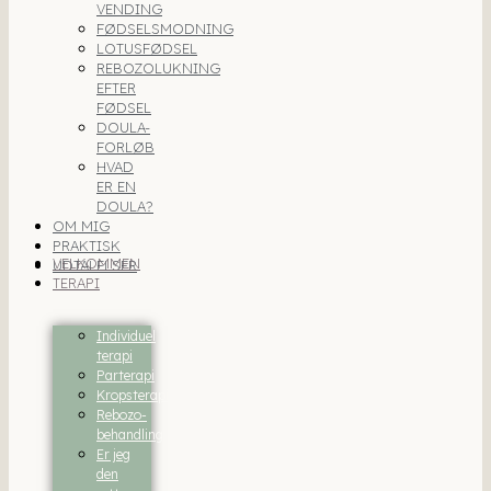
VENDING
FØDSELSMODNING
LOTUSFØDSEL
REBOZOLUKNING
EFTER
FØDSEL
DOULA-
FORLØB
HVAD
ER EN
DOULA?
OM MIG
PRAKTISK
VELKOMMEN
UDTALELSER
TERAPI
Individuel
terapi
Parterapi
Kropsterapi
Rebozo-
behandling
Er jeg
den