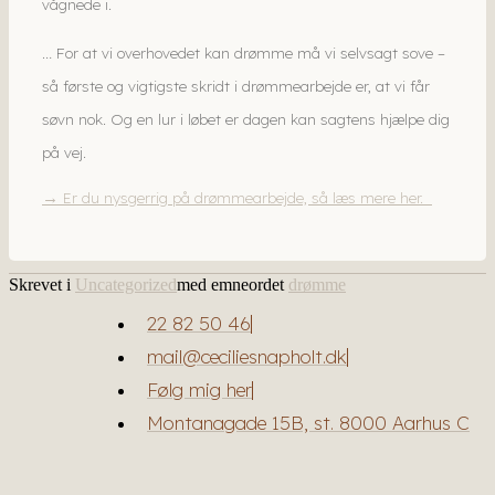
vågnede i.
… For at vi overhovedet kan drømme må vi selvsagt sove –
så første og vigtigste skridt i drømmearbejde er, at vi får
søvn nok. Og en lur i løbet er dagen kan sagtens hjælpe dig
på vej.
Er du nysgerrig på drømmearbejde, så læs mere her.
→
Skrevet i
Uncategorized
med emneordet
drømme
22 82 50 46
mail@ceciliesnapholt.dk
Følg mig her
Montanagade 15B, st. 8000 Aarhus C