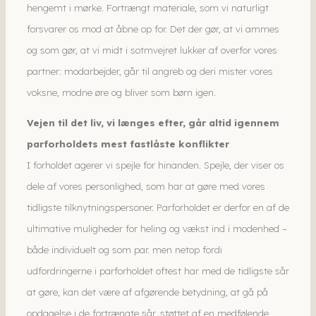
hengemt i mørke. Fortrængt materiale, som vi naturligt
forsvarer os mod at åbne op for. Det der gør, at vi ammes
og som gør, at vi midt i sotmvejret lukker af overfor vores
partner: modarbejder, går til angreb og deri mister vores
voksne, modne øre og bliver som børn igen.
Vejen til det liv, vi længes efter, går altid igennem
parforholdets mest fastlåste konflikter
I forholdet agerer vi spejle for hinanden. Spejle, der viser os
dele af vores personlighed, som har at gøre med vores
tidligste tilknytningspersoner. Parforholdet er derfor en af de
ultimative muligheder for heling og vækst ind i modenhed –
både individuelt og som par. men netop fordi
udfordringerne i parforholdet oftest har med de tidligste sår
at gøre, kan det være af afgørende betydning, at gå på
opdagelse i de fortrængte sår, støttet af en medfølende,