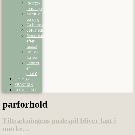
Rebozo-
massage
Naturlig
vending
Fødselsmodning
Lotusfødsel
Rebozolukning
efter
fødsel
Doula-
forløb
Hvad er
en
doula?
OM MIG
PRAKTISK
UDTALELSER
parforhold
Tiltrækningens puslespil bliver lagt i
mørke…