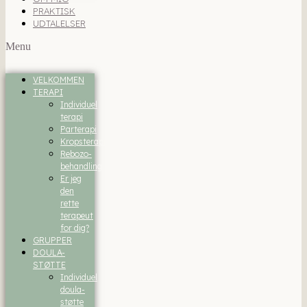
PRAKTISK
UDTALELSER
Menu
VELKOMMEN
TERAPI
Individuel
terapi
Parterapi
Kropsterapi
Rebozo-
behandling
Er jeg
den
rette
terapeut
for dig?
GRUPPER
DOULA-
STØTTE
Individuel
doula-
støtte