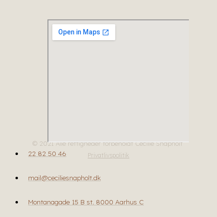
© 2021 Alle rettigheder forbeholdt Cecilie Snapholt
22 82 50 46
Privatlivspolitik
mail@ceciliesnapholt.dk
Montanagade 15 B st. 8000 Aarhus C