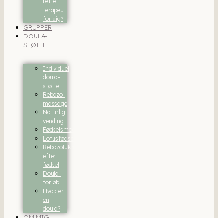
rette
terapeut
for dig?
GRUPPER
DOULA-
STØTTE
Individuel
doula-
støtte
Rebozo-
massage
Naturlig
vending
Fødselsmodning
Lotusfødsel
Rebozolukning
efter
fødsel
Doula-
forløb
Hvad er
en
doula?
OM MIG