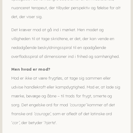
nuanceret terapeut, der tilbyder perspektiv og følelse for alt
det, der viser sig.
Det kræver mod at gå ind i mørket. Men modet og
villigheden til at tage skridtene, er det, der kan vende en
nedadgående beskyldningsspiral til en opadgående
overflodsspiral af dimensioner ind i frihed og samhørighed.
Men hvad er mod?
Mod er ikke at være frygtløs, at tage sig sammen eller
udvise handlekraft eller kampdygtighed. Mod er, at lade sig
mærke, bevæge og åbne – til trods for frygt, smerte og
sorg. Det engelske ord for mod
‘courage’
kommer af det
franske ord
‘courage’
, som er afledt af det latinske ord
‘
cor’,
der betyder ‘
hjerte
‘.