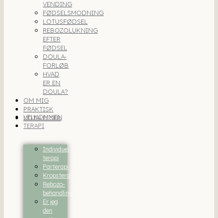
VENDING
FØDSELSMODNING
LOTUSFØDSEL
REBOZOLUKNING
EFTER
FØDSEL
DOULA-
FORLØB
HVAD
ER EN
DOULA?
OM MIG
PRAKTISK
VELKOMMEN
UDTALELSER
TERAPI
Individuel
terapi
Parterapi
Kropsterapi
Rebozo-
behandling
Er jeg
den