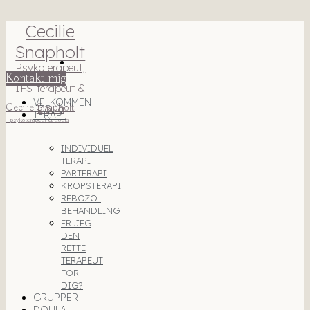
Cecilie
Snapholt
Psykoterapeut,
Kontakt mig
IFS-terapeut &
VELKOMMEN
Cecilie Snapholt
Doula
TERAPI
- psykoterapeut & doula
INDIVIDUEL
TERAPI
PARTERAPI
KROPSTERAPI
REBOZO-
BEHANDLING
ER JEG
DEN
RETTE
TERAPEUT
FOR
DIG?
GRUPPER