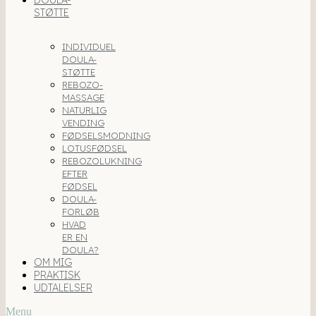
DOULA-
STØTTE
INDIVIDUEL
DOULA-
STØTTE
REBOZO-
MASSAGE
NATURLIG
VENDING
FØDSELSMODNING
LOTUSFØDSEL
REBOZOLUKNING
EFTER
FØDSEL
DOULA-
FORLØB
HVAD
ER EN
DOULA?
OM MIG
PRAKTISK
UDTALELSER
Menu