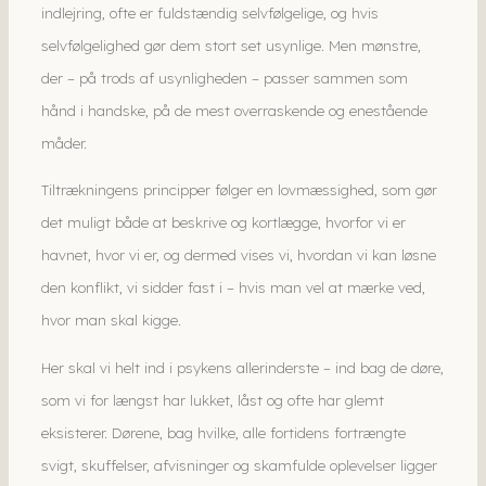
indlejring, ofte er fuldstændig selvfølgelige, og hvis
selvfølgelighed gør dem stort set usynlige. Men mønstre,
der – på trods af usynligheden – passer sammen som
hånd i handske, på de mest overraskende og enestående
måder.
Tiltrækningens principper følger en lovmæssighed, som gør
det muligt både at beskrive og kortlægge, hvorfor vi er
havnet, hvor vi er, og dermed vises vi, hvordan vi kan løsne
den konflikt, vi sidder fast i – hvis man vel at mærke ved,
hvor man skal kigge.
Her skal vi helt ind i psykens allerinderste – ind bag de døre,
som vi for længst har lukket, låst og ofte har glemt
eksisterer. Dørene, bag hvilke, alle fortidens fortrængte
svigt, skuffelser, afvisninger og skamfulde oplevelser ligger