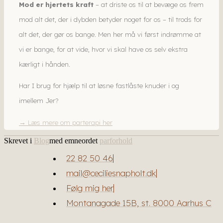
Mod er hjertets kraft
– at driste os til at bevæge os frem
mod alt det, der i dybden betyder noget for os – til trods for
alt det, der gør os bange. Men her må vi først indrømme at
vi er bange, for at vide, hvor vi skal have os selv ekstra
kærligt i hånden.
Har I brug for hjælp til at løsne fastlåste knuder i og
imellem Jer?
→
Læs mere om parterapi her
Skrevet i
Blog
med emneordet
parforhold
22 82 50 46
mail@ceciliesnapholt.dk
Følg mig her
Montanagade 15B, st. 8000 Aarhus C